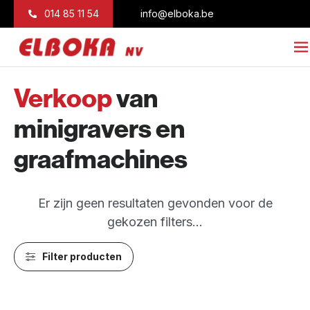
Naar inhoud
014 85 11 54
info@elboka.be
Verkoop
van
minigravers en
graafmachines
Er zijn geen resultaten gevonden voor de
gekozen filters...
Filter producten