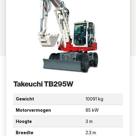
Takeuchi TB295W
Gewicht
10091 kg
Motorvermogen
85 kW
Hoogte
3 m
Breedte
2.3 m