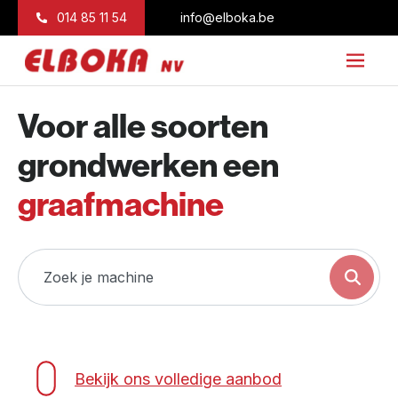
Naar inhoud
014 85 11 54
info@elboka.be
Voor alle soorten
grondwerken een
graafmachine
Bekijk ons volledige aanbod